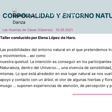
Experiencia Danza
CORPORALIDAD Y ENTORNO NAT
DANZA CONTEMPORÁNEA EN EXTREMADURA
Las Huertas de Casas (Cáceres) 15.05.2021
Taller conducido por Elena López de Haro.
Las posibilidades del entorno natural en el que pretendemos t
y movimientos… así como
nuestra quietud. La intención es conseguir en los participante
Naturaleza, dentro del Universo…, una vivencia de sensibilida
mismas. Lo que está alrededor en ese lugar natural se nos vu
apoyo y contacto con un árbol, el olor de algunas hierbas y flor
musgo … suponen experiencias de atención, de percepción y po