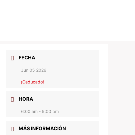
n
Muestra de trabajos
Archivo
Contacta
BLOG
FECHA
Jun 05 2026
¡Caducado!
HORA
6:00 am - 9:00 pm
MÁS INFORMACIÓN