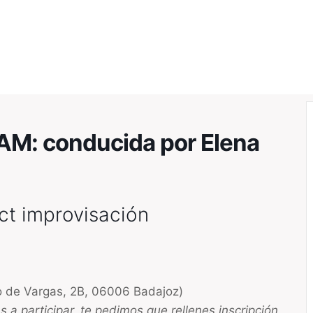
Inicio
Equipo
Formació
: conducida por Elena
ct improvisación
o de Vargas, 2B, 06006 Badajoz)
 a participar, te pedimos que rellenes inscripción