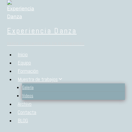
Experiencia Danza
DANZA CONTEMPORÁNEA EN EXTREMADURA
Inicio
ARCHIVO
Equipo
Formación
Muestra de trabajos
Galería
Videos
Archivo
Contacta
BLOG