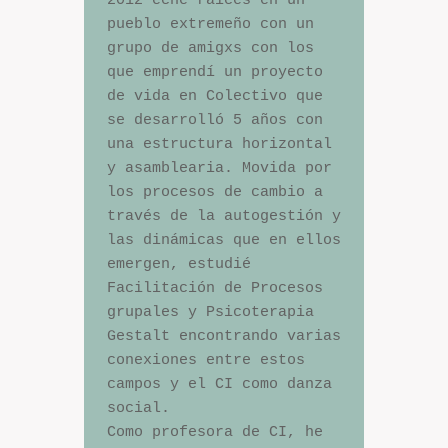
2012 eché raíces en un 
pueblo extremeño con un 
grupo de amigxs con los 
que emprendí un proyecto 
de vida en Colectivo que 
se desarrolló 5 años con 
una estructura horizontal 
y asamblearia. Movida por 
los procesos de cambio a 
través de la autogestión y 
las dinámicas que en ellos 
emergen, estudié 
Facilitación de Procesos

grupales y Psicoterapia 
Gestalt encontrando varias 
conexiones entre estos 
campos y el CI como danza 
social.

Como profesora de CI, he 