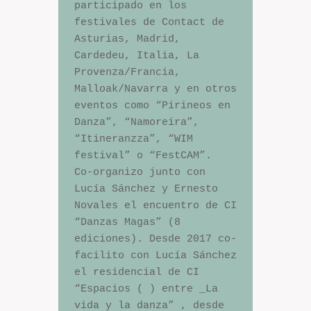
participado en los 
festivales de Contact de 
Asturias, Madrid, 
Cardedeu, Italia, La 
Provenza/Francia, 
Malloak/Navarra y en otros 
eventos como “Pirineos en 
Danza”, “Namoreira”, 
“Itineranzza”, “WIM 
festival” o “FestCAM”.

Co-organizo junto con 
Lucía Sánchez y Ernesto 
Novales el encuentro de CI 
“Danzas Magas” (8 
ediciones). Desde 2017 co-
facilito con Lucía Sánchez 
el residencial de CI 
“Espacios ( ) entre _La 
vida y la danza” , desde 