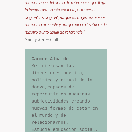
momentánea del punto de referencia- que llega
lo inesperado y más adelante, el material
original. Es original porque su origen está en el
momento presente y porque viene de afuera de
nuestro punto usual de referencia.”
Nancy Stark-Smith.
Carmen Alcalde
Me interesan las 
dimensiones poética, 
política y ritual de la 
danza,capaces de 
repercutir en nuestras 
subjetividades creando 
nuevas formas de estar en 
el mundo y de 
relacionarnos.

Estudié educación social, 