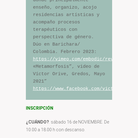
donde principalmente 
enseño, organizo, acojo 
residencias artísticas y 
acompaño procesos 
terapéuticos con 
perspectiva de género.

Dúo en Barichara/ 
https://vimeo.com/embodic/review/8154
«Metamorfosis”, video de 
Víctor Orive, Gredos, Mayo 
https://www.facebook.com/victor.orive
INSCRIPCIÓN
¿CUÁNDO?
: sábado 16 de NOVIEMBRE. De
10.00 a 18.00 h con descanso.