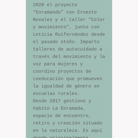
2020 el proyecto 
“Enramando” con Ernesto 
Novales y el taller “Color 
y movimiento”, junto con 
Leticia Ruifernández desde 
el pasado otoño. Imparto 
talleres de autocuidado a 
través del movimiento y la 
voz para mujeres y 
coordino proyectos de 
coeducación que promueven 
la igualdad de género en 
escuelas rurales.

Desde 2017 gestiono y 
habito La Enramada, 
espacio de encuentro, 
retiro y creación situado 
en la naturaleza. Es aquí 