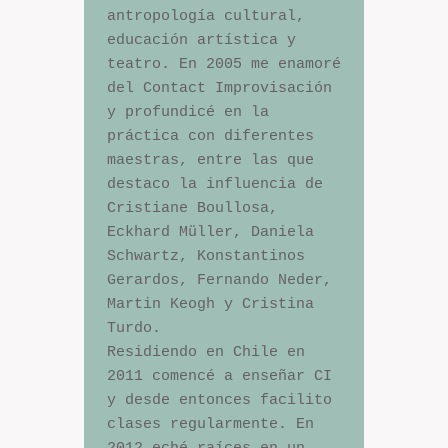
antropología cultural, 
educación artística y 
teatro. En 2005 me enamoré 
del Contact Improvisación 
y profundicé en la 
práctica con diferentes 
maestras, entre las que

destaco la influencia de 
Cristiane Boullosa, 
Eckhard Müller, Daniela 
Schwartz, Konstantinos 
Gerardos, Fernando Neder, 
Martin Keogh y Cristina 
Turdo.

Residiendo en Chile en 
2011 comencé a enseñar CI 
y desde entonces facilito 
clases regularmente. En 